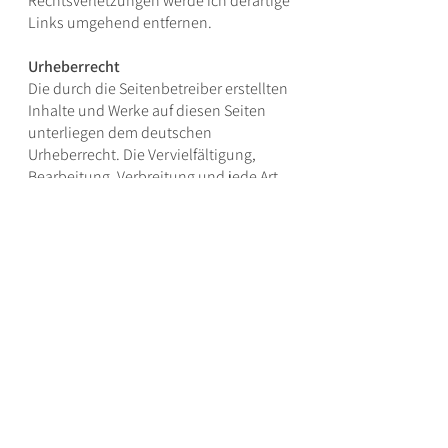
Rechtsverletzungen werde ich derartige
Links umgehend entfernen.
Urheberrecht
Die durch die Seitenbetreiber erstellten
Inhalte und Werke auf diesen Seiten
unterliegen dem deutschen
Urheberrecht. Die Vervielfältigung,
Bearbeitung, Verbreitung und jede Art
der Verwertung außerhalb der Grenzen
des Urheberrechtes bedürfen der
schriftlichen Zustimmung des
jeweiligen Autors bzw. Erstellers.
Downloads und Kopien dieser Seite
sind nur für den privaten, nicht
kommerziellen Gebrauch gestattet.
Soweit die Inhalte auf dieser Seite nicht
vom Betreiber erstellt wurden, werden
die Urheberrechte Dritter beachtet.
Insbesondere werden Inhalte Dritter als
solche gekennzeichnet. Sollten Sie