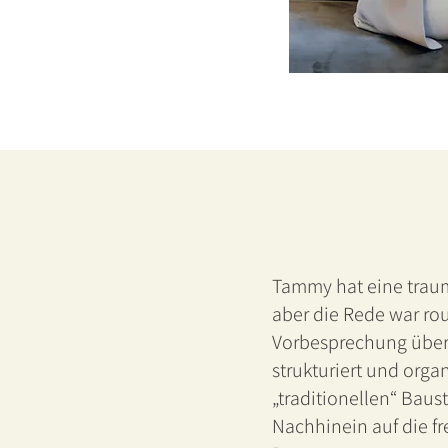
Tammy hat eine traumh
aber die Rede war rou
Vorbesprechung über 
strukturiert und orga
„traditionellen“ Baus
Nachhinein auf die f