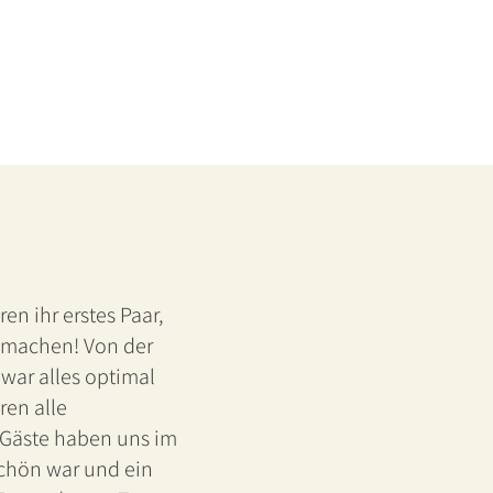
n ihr erstes Paar,
g machen! Von der
war alles optimal
ren alle
r Gäste haben uns im
schön war und ein