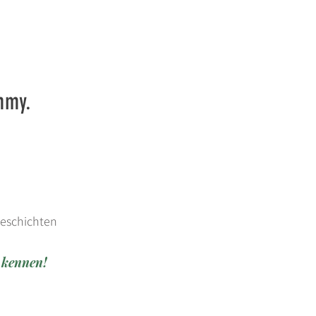
ammy.
sgeschichten
 kennen!