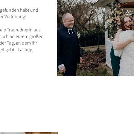
r gefunden habt und
er Verlobung!
reie Traurednerin aus
nn ich an eurem großen
 der Tag, an dem ihr
it gebt - Lasting